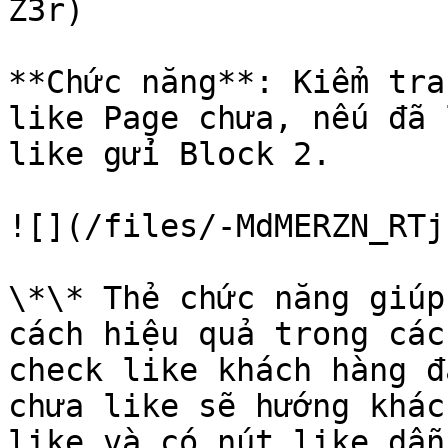
Z3r)

**Chức năng**: Kiểm tra
like Page chưa, nếu đã 
like gửi Block 2.

![](/files/-MdMERZN_RTj
\*\* Thẻ chức năng giúp
cách hiệu quả trong các
check like khách hàng đ
chưa like sẽ hướng khác
like và có nút like dẫn