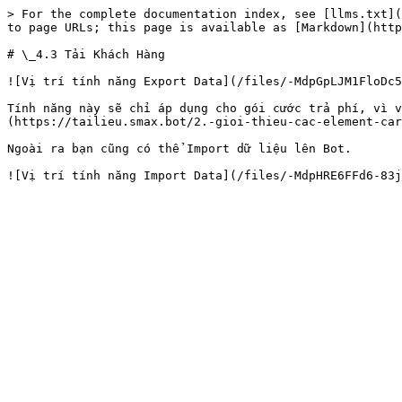
> For the complete documentation index, see [llms.txt](
to page URLs; this page is available as [Markdown](http
# \_4.3 Tải Khách Hàng

![Vị trí tính năng Export Data](/files/-MdpGpLJM1FloDc5
Tính năng này sẽ chỉ áp dụng cho gói cước trả phí, vì v
(https://tailieu.smax.bot/2.-gioi-thieu-cac-element-car
Ngoài ra bạn cũng có thể Import dữ liệu lên Bot.
