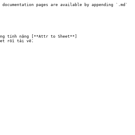
 documentation pages are available by appending `.md` 
ng tính năng [**Attr to Sheet**]
et rồi tải về.
