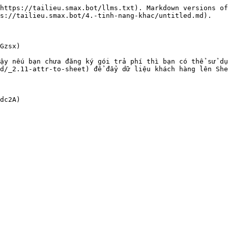
https://tailieu.smax.bot/llms.txt). Markdown versions of
s://tailieu.smax.bot/4.-tinh-nang-khac/untitled.md).

Gzsx)

ậy nếu bạn chưa đăng ký gói trả phí thì bạn có thể sử dụ
d/_2.11-attr-to-sheet) để đẩy dữ liệu khách hàng lên She