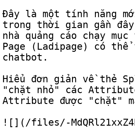
Đây là một tính năng mớ
trong thời gian gần đây
nhà quảng cáo chạy mục 
Page (Ladipage) có thể 
chatbot.

Hiểu đơn giản về thẻ Sp
"chặt nhỏ" các Attribut
Attribute được "chặt" m
![](/files/-MdQRl21xxZ4