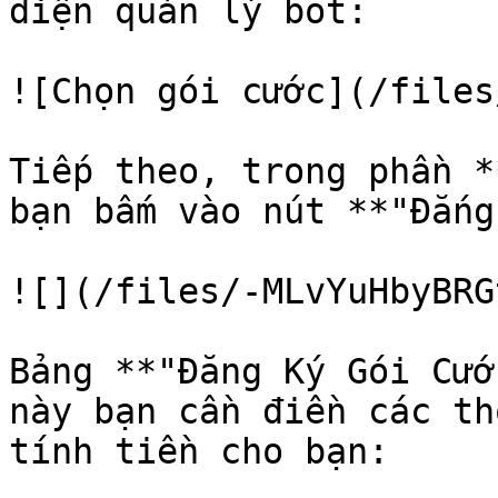
diện quản lý bot:

![Chọn gói cước](/files
Tiếp theo, trong phần *
bạn bấm vào nút **"Đắng
![](/files/-MLvYuHbyBRG
Bảng **"Đăng Ký Gói Cướ
này bạn cần điền các th
tính tiền cho bạn:
