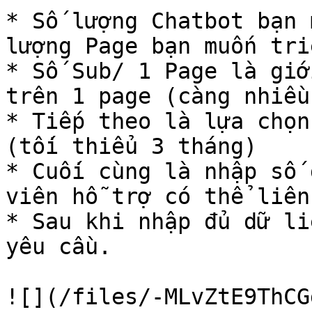
* Số lượng Chatbot bạn 
lượng Page bạn muốn tri
* Số Sub/ 1 Page là giớ
trên 1 page (càng nhiều
* Tiếp theo là lựa chọn
(tối thiểu 3 tháng)

* Cuối cùng là nhập số 
viên hỗ trợ có thể liên 
* Sau khi nhập đủ dữ li
yêu cầu.

![](/files/-MLvZtE9ThCG